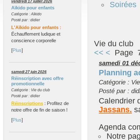
vendredi 17 juillet 2026
Soirées
Aïkido pour enfants
Catégorie : Aïkido
Posté par : didier
L'Aïkido pour enfants :
Échauffement ludique et
conscience corporelle
Vie du club
[
Plus
]
<<
<
Page 7
samedi 01 dé
Planning ac
samedi 27 juin 2026
Réinscription avec offre
Catégorie : Vie
promotionnelle
Posté par : did
Catégorie : Vie du club
Posté par : didier
Calendrier d
Réinscriptions
: Profitez de
Jassans.
s
notre offre de fin de saison !
[
Plus
]
Agenda comp
Notre pa