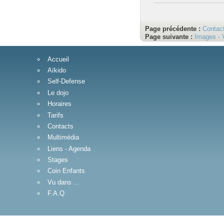
Page précédente :
Contac
Page suivante :
Images - 
Accueil
Aïkido
Self-Defense
Le dojo
Horaires
Tarifs
Contacts
Multimédia
Liens - Agenda
Stages
Coin Enfants
Vu dans ...
F.A.Q