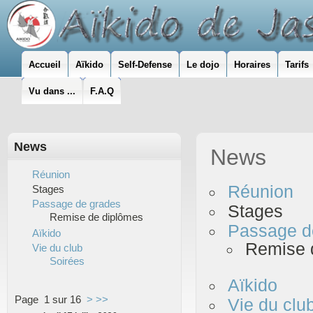
Accueil
Aïkido
Self-Defense
Le dojo
Horaires
Tarifs
Vu dans ...
F.A.Q
News
News
Réunion
Réunion
Stages
Passage de grades
Stages
Remise de diplômes
Passage d
Aïkido
Remise 
Vie du club
Soirées
Aïkido
Page 1 sur 16
>
>>
Vie du clu