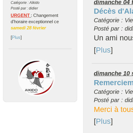
dimanche 04 f
Catégorie : Aïkido
Posté par : didier
Décès d'Al
URGENT
: Changement
Catégorie : Vie
d'horaire exceptionnel ce
Posté par : did
samedi 28 février
Un ami nous
[
Plus
]
[
Plus
]
dimanche 10 
Remerciem
Catégorie : Vie
Posté par : did
Merci à tou
[
Plus
]