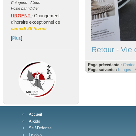
Catégorie : Aïkido
Posté par : didier
URGENT
: Changement
d'horaire exceptionnel ce
samedi 28 février
[
Plus
]
Retour
-
Vie 
Page précédente :
Contac
Page suivante :
Images - 
Accueil
Aïkido
Self-Defense
Le dojo