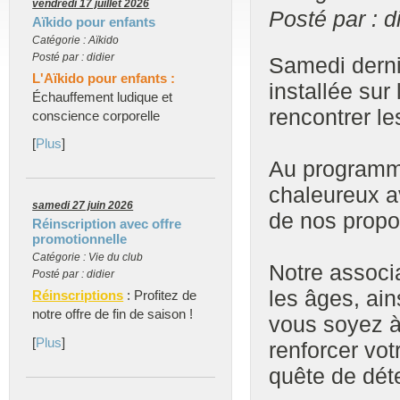
vendredi 17 juillet 2026
Posté par : d
Aïkido pour enfants
Catégorie : Aïkido
Posté par : didier
Samedi derni
L'Aïkido pour enfants :
installée su
Échauffement ludique et
rencontrer le
conscience corporelle
[
Plus
]
Au programme
chaleureux a
samedi 27 juin 2026
de nos propos
Réinscription avec offre
promotionnelle
Catégorie : Vie du club
Notre associ
Posté par : didier
les âges, ai
Réinscriptions
: Profitez de
notre offre de fin de saison !
vous soyez à
[
Plus
]
renforcer vot
quête de dét