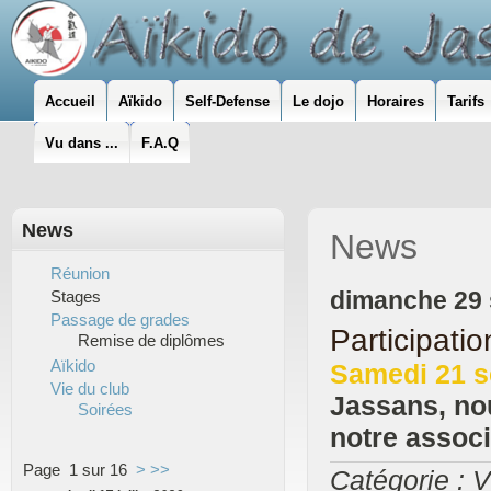
Accueil
Aïkido
Self-Defense
Le dojo
Horaires
Tarifs
Vu dans ...
F.A.Q
News
News
Réunion
dimanche 29
Stages
Passage de grades
Participati
Remise de diplômes
Aïkido
Samedi 21 s
Vie du club
Jassans, no
Soirées
notre associ
Page 1 sur 16
>
>>
Catégorie : V