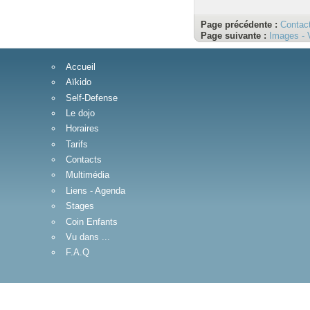
Page précédente :
Contac
Page suivante :
Images - 
Accueil
Aïkido
Self-Defense
Le dojo
Horaires
Tarifs
Contacts
Multimédia
Liens - Agenda
Stages
Coin Enfants
Vu dans ...
F.A.Q