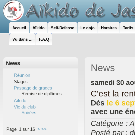
Accueil
Aïkido
Self-Defense
Le dojo
Horaires
Tarifs
Vu dans ...
F.A.Q
News
News
Réunion
samedi 30 ao
Stages
Passage de grades
C’est la re
Remise de diplômes
Aïkido
Dès
le 6 se
Vie du club
avec une én
Soirées
Catégorie : A
Page 1 sur 16
>
>>
Posté par : d