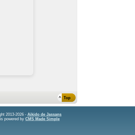
^ Top
ght 2013-2026 -
Aikido de Jassans
 is powered by
CMS Made Simple