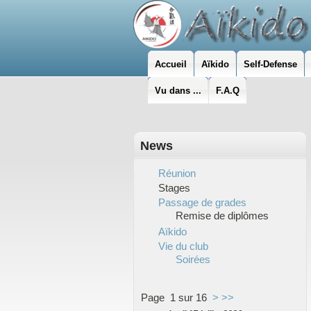
Accueil
Aïkido
Self-Defense
Vu dans ...
F.A.Q
News
Réunion
Stages
Passage de grades
Remise de diplômes
Aïkido
Vie du club
Soirées
Page 1 sur 16
>
>>