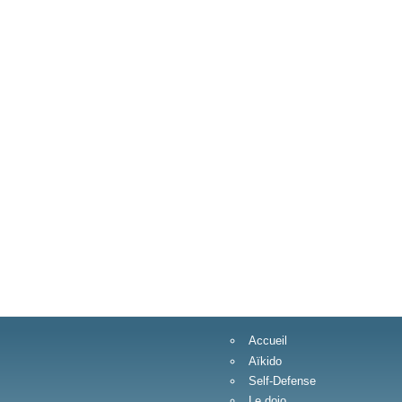
Accueil
Aïkido
Self-Defense
Le dojo