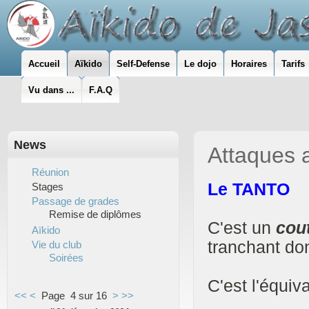
Accueil
Aïkido
Self-Defense
Le dojo
Horaires
Tarifs
Vu dans ...
F.A.Q
News
Attaques 
Réunion
Le TANTO
Stages
Passage de grades
Remise de diplômes
C'est un
cou
Aïkido
tranchant don
Vie du club
Soirées
C'est l'équiv
<<
<
Page 4 sur 16
>
>>