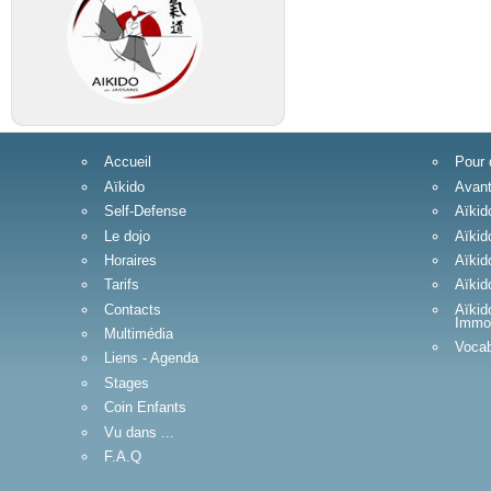
Accueil
Pour 
Aïkido
Avant
Self-Defense
Aïkid
Le dojo
Aïkid
Horaires
Aïkid
Tarifs
Aïkid
Contacts
Aïkid
Immob
Multimédia
Vocab
Liens - Agenda
Stages
Coin Enfants
Vu dans ...
F.A.Q