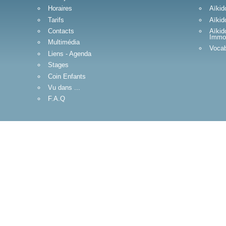
Horaires
Aïkid
Tarifs
Aïkid
Contacts
Aïkid
Immob
Multimédia
Vocab
Liens - Agenda
Stages
Coin Enfants
Vu dans ...
F.A.Q