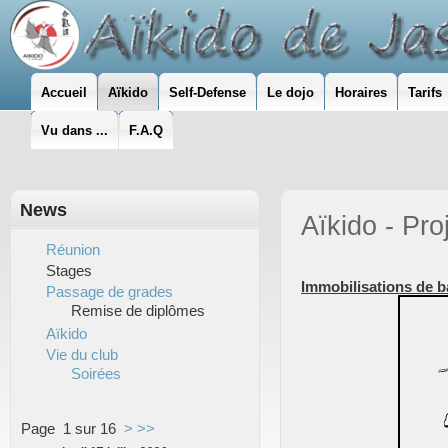
Accueil
Aïkido
Self-Defense
Le dojo
Horaires
Tarifs
Vu dans ...
F.A.Q
News
Aïkido - Pro
Réunion
Stages
Immobilisations de b
Passage de grades
Remise de diplômes
Aïkido
Vie du club
Soirées
Page 1 sur 16
>
>>