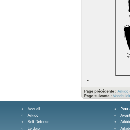
Page précédente :
Aïkido 
Page suivante :
Vocabulai
Accueil
Pour 
Aïkido
Avant
Self-Defense
Aïkid
Le dojo
Aïkid